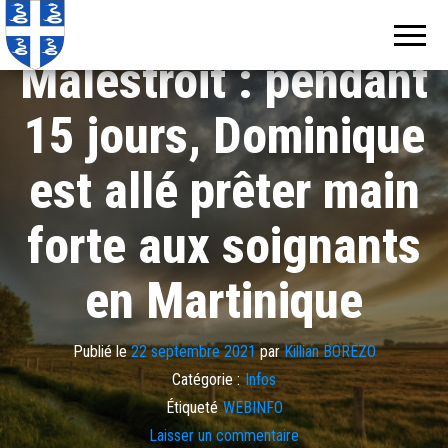
Echos de
Information
locale de
Martinique
Martinique
Malestroit : pendant
15 jours, Dominique
est allé prêter main
forte aux soignants
en Martinique
Publié le
22 septembre 2021
par
Killian BOREZO
Catégorie :
Infos
Étiqueté
WEBINFO
Laisser un commentaire