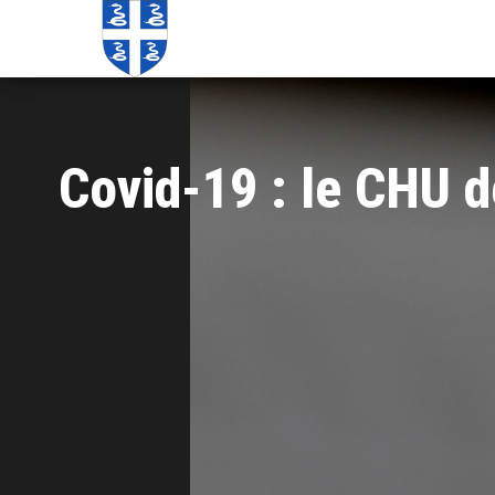
Echos de
Information
locale de
Martinique
Martinique
Covid-19 : le CHU d