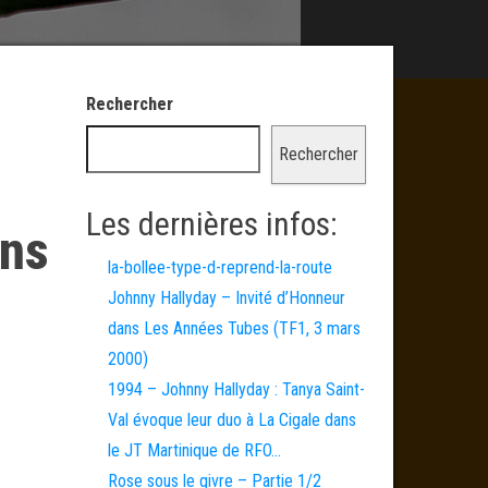
Rechercher
Rechercher
Les dernières infos:
ans
la-bollee-type-d-reprend-la-route
Johnny Hallyday – Invité d’Honneur
dans Les Années Tubes (TF1, 3 mars
2000)
1994 – Johnny Hallyday : Tanya Saint-
Val évoque leur duo à La Cigale dans
le JT Martinique de RFO…
Rose sous le givre – Partie 1/2