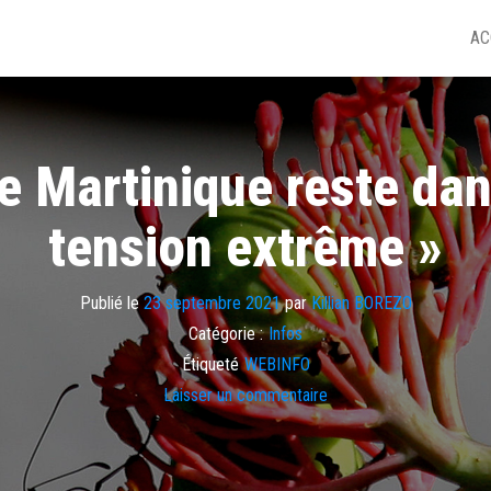
AC
e Martinique reste dan
tension extrême »
Publié le
23 septembre 2021
par
Killian BOREZO
Catégorie :
Infos
Étiqueté
WEBINFO
Laisser un commentaire