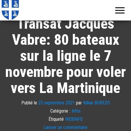
Echos de
Information
locale de
Martinique
Martinique
Transat Jacques
Vabre: 80 bateaux
sur la ligne le 7
novembre pour voler
vers La Martinique
Publié le
23 septembre 2021
par
Killian BOREZO
Catégorie :
Infos
Étiqueté
WEBINFO
Laisser un commentaire