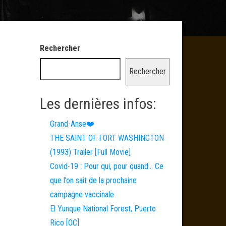
Rechercher
Rechercher
Les dernières infos:
Grand-Anse❤️
THE SAINT OF FORT WASHINGTON
(1993) Trailer [Full Movie]
Covid-19 : Pour qui, pour quand… Ce
que l’on sait de la prochaine
campagne vaccinale
El Yunque National Forest, Puerto
Rico [OC]