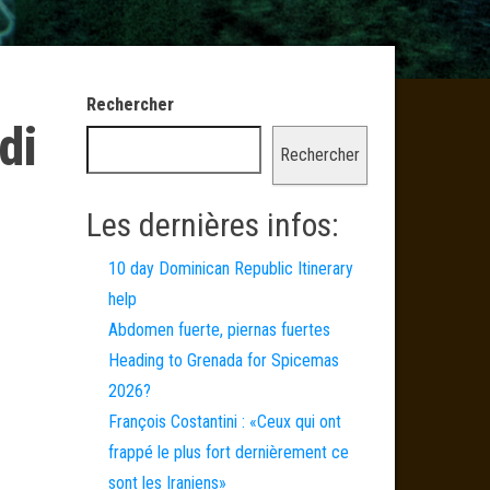
Rechercher
di
Rechercher
Les dernières infos:
10 day Dominican Republic Itinerary
help
Abdomen fuerte, piernas fuertes
Heading to Grenada for Spicemas
2026?
François Costantini : «Ceux qui ont
frappé le plus fort dernièrement ce
sont les Iraniens»