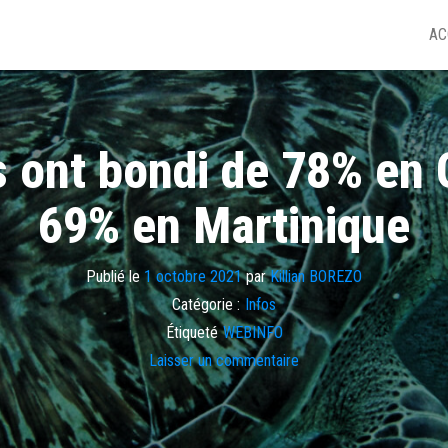
AC
s ont bondi de 78% en 
69% en Martinique
Publié le
1 octobre 2021
par
Killian BOREZO
Catégorie :
Infos
Étiqueté
WEBINFO
Laisser un commentaire