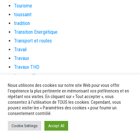
Tourisme
toussaint
tradition
Transition Energétique
Transport et routes
Travail
Travaux
Travaux THD
travaux utiles
TSUNAMI
Nous utilisons des cookies sur notre site Web pour vous offrir
l'expérience la plus pertinente en mémorisant vos préférences et en
TZCLD
répétant vos visites. En cliquant sur « Tout accepter », vous
uncategorized
consentez à l'utilisation de TOUS les cookies. Cependant, vous
pouvez visiter les « Paramètres des cookies » pour fournir un
Venir en Martinique
consentement contrôlé.
Video
Cookie Settings
Accept All
vidététladjéko
Vie Municipale