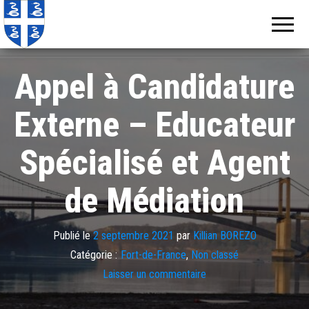
Echos de
Information
locale de
Martinique
Martinique
Appel à Candidature
Externe – Educateur
Spécialisé et Agent
de Médiation
Publié le
2 septembre 2021
par
Killian BOREZO
Catégorie :
Fort-de-France
,
Non classé
Laisser un commentaire