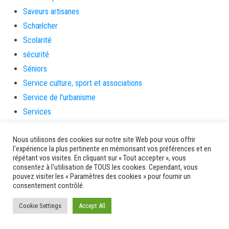
Saveurs artisanes
Schœlcher
Scolarité
sécurité
Séniors
Service culture, sport et associations
Service de l'urbanisme
Services
sinistrés
Nous utilisons des cookies sur notre site Web pour vous offrir
social
l'expérience la plus pertinente en mémorisant vos préférences et en
Solidarité
répétant vos visites. En cliquant sur « Tout accepter », vous
consentez à l'utilisation de TOUS les cookies. Cependant, vous
Solidarités
pouvez visiter les « Paramètres des cookies » pour fournir un
sondage
consentement contrôlé.
souris
Cookie Settings
Accept All
soutien
soutienàlaparentalité