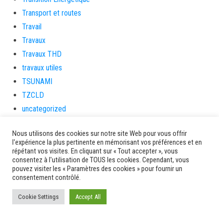
Transport et routes
Travail
Travaux
Travaux THD
travaux utiles
TSUNAMI
TZCLD
uncategorized
Venir en Martinique
Nous utilisons des cookies sur notre site Web pour vous offrir
Video
l'expérience la plus pertinente en mémorisant vos préférences et en
vidététladjéko
répétant vos visites. En cliquant sur « Tout accepter », vous
consentez à l'utilisation de TOUS les cookies. Cependant, vous
Vie Municipale
pouvez visiter les « Paramètres des cookies » pour fournir un
Viechere
consentement contrôlé.
vigilanceROUGE
Cookie Settings
Accept All
Village artisanal
Village artisanal et commercial