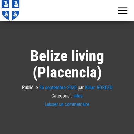
Echos de
Information
locale de
Martinique
Martinique
Belize living
(Placencia)
Publié le
26 septembre 2025
par
Killian BOREZO
Catégorie :
Infos
Laisser un commentaire