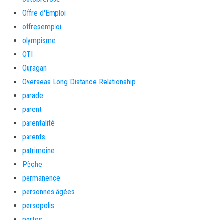
Offre d'Emploi
offresemploi
olympisme
OTI
Ouragan
Overseas Long Distance Relationship
parade
parent
parentalité
parents
patrimoine
Pêche
permanence
personnes âgées
persopolis
pertes