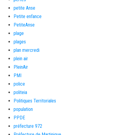
petite Anse
Petite enfance
PetiteAnse
plage
plages
plan mercredi
plein air
PleinAir
PMI
police
politeia
Politiques Territoriales
population
PPDE
préfecture 972
Préfecture de Martinique