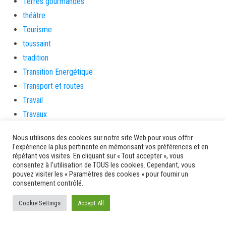
Terres gourmandes
théâtre
Tourisme
toussaint
tradition
Transition Energétique
Transport et routes
Travail
Travaux
Travaux THD
Nous utilisons des cookies sur notre site Web pour vous offrir
travaux utiles
l'expérience la plus pertinente en mémorisant vos préférences et en
répétant vos visites. En cliquant sur « Tout accepter », vous
TSUNAMI
consentez à l'utilisation de TOUS les cookies. Cependant, vous
TZCLD
pouvez visiter les « Paramètres des cookies » pour fournir un
consentement contrôlé.
uncategorized
Venir en Martinique
Cookie Settings
Accept All
Video