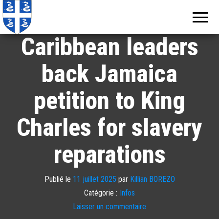
Echos de
Information
locale de
Martinique
Martinique
Caribbean leaders
back Jamaica
petition to King
Charles for slavery
reparations
Publié le
11 juillet 2025
par
Killian BOREZO
Catégorie :
Infos
Laisser un commentaire