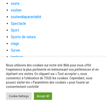
souris
soutien
soutienàlaparentalité
Spectacle
Sport
Sports de nature
stage
Survie
tambour
tambours
Nous utilisons des cookies sur notre site Web pour vous offrir
l'expérience la plus pertinente en mémorisant vos préférences et en
tempetetropicale
répétant vos visites. En cliquant sur « Tout accepter », vous
Terres de patrimoine et de culture
consentez à l'utilisation de TOUS les cookies. Cependant, vous
pouvez visiter les « Paramètres des cookies » pour fournir un
Terres gourmandes
consentement contrôlé.
théâtre
Cookie Settings
Accept All
Tourisme
toussaint