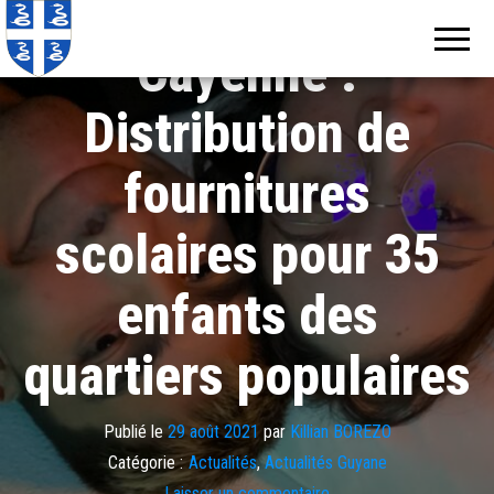
Echos de
Information
locale de
Martinique
Cayenne :
Martinique
Distribution de
fournitures
scolaires pour 35
enfants des
quartiers populaires
Publié le
29 août 2021
par
Killian BOREZO
Catégorie :
Actualités
,
Actualités Guyane
Laisser un commentaire