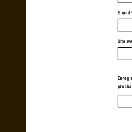
E-mail
Site w
Enregi
procha