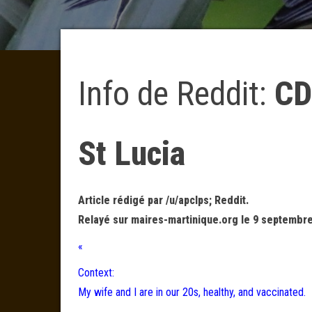
Info de Reddit:
CD
St Lucia
Article rédigé par /u/apclps; Reddit.
Relayé sur maires-martinique.org le 9 septembre
«
Context:
My wife and I are in our 20s, healthy, and vaccinated.