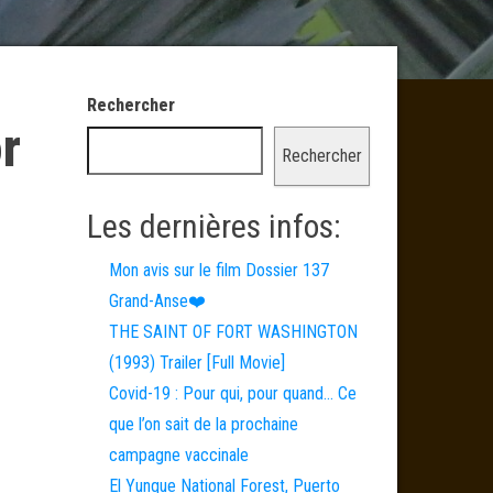
Rechercher
or
Rechercher
Les dernières infos:
Mon avis sur le film Dossier 137
Grand-Anse❤️
THE SAINT OF FORT WASHINGTON
(1993) Trailer [Full Movie]
Covid-19 : Pour qui, pour quand… Ce
que l’on sait de la prochaine
campagne vaccinale
El Yunque National Forest, Puerto