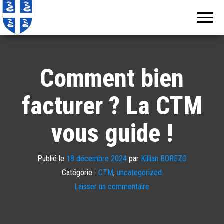
Echos de
Information
locale de
Martinique
Martinique
Comment bien
facturer ? La CTM
vous guide !
Publié le
18 décembre 2024
par
Killian BOREZO
Catégorie :
CTM
,
uncategorized
Laisser un commentaire