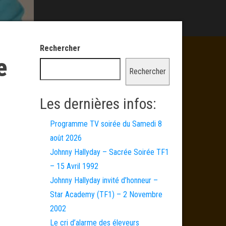
Rechercher
e
Rechercher
Les dernières infos:
Programme TV soirée du Samedi 8
août 2026
Johnny Hallyday – Sacrée Soirée TF1
– 15 Avril 1992
Johnny Hallyday invité d’honneur –
Star Academy (TF1) – 2 Novembre
2002
Le cri d’alarme des éleveurs