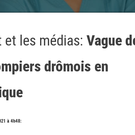
t et les médias:
Vague d
pompiers drômois en
ique
021 à 4h48: