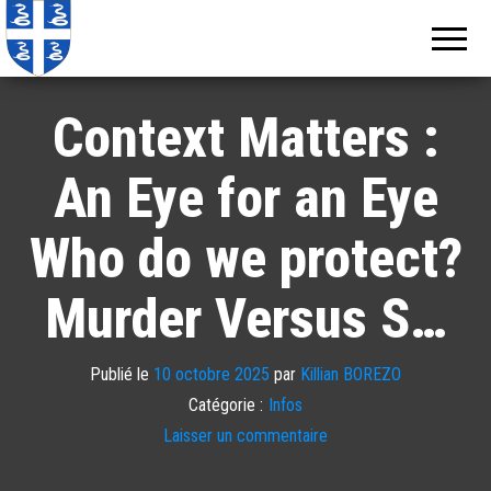
Echos de
Information
locale de
Martinique
Martinique
Context Matters :
An Eye for an Eye
Who do we protect?
Murder Versus S…
Publié le
10 octobre 2025
par
Killian BOREZO
Catégorie :
Infos
Laisser un commentaire