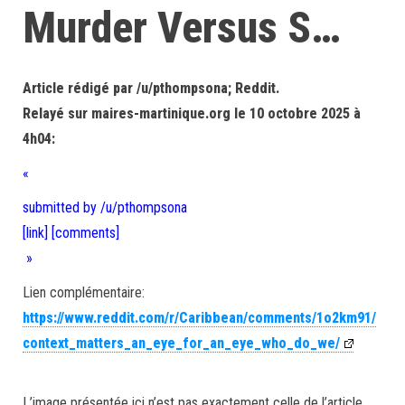
Murder Versus S…
Article rédigé par /u/pthompsona; Reddit.
Relayé sur maires-martinique.org le 10 octobre 2025 à
4h04:
«
submitted by /u/pthompsona
[link]
[comments]
»
Lien complémentaire:
https://www.reddit.com/r/Caribbean/comments/1o2km91/
context_matters_an_eye_for_an_eye_who_do_we/
L’image présentée ici n’est pas exactement celle de l’article