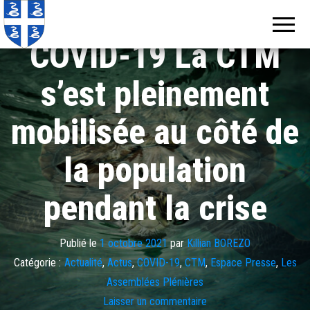
Echos de
Information
locale de
Martinique
Martinique
COVID-19 La CTM
s’est pleinement
mobilisée au côté de
la population
pendant la crise
Publié le
1 octobre 2021
par
Killian BOREZO
Catégorie :
Actualité
,
Actus
,
COVID-19
,
CTM
,
Espace Presse
,
Les
Assemblées Plénières
Laisser un commentaire