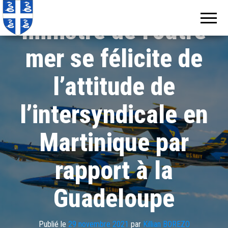
Crise sociale : le
Echos de
Information
locale de
Martinique
ministre de l’outre
Martinique
mer se félicite de
l’attitude de
l’intersyndicale en
Martinique par
rapport à la
Guadeloupe
Publié le
29 novembre 2021
par
Killian BOREZO