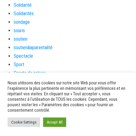
Solidarité
Solidarités
sondage
souris
soutien
soutienàlaparentalité
Spectacle
Sport
Sports de nature
stage
Nous utilisons des cookies sur notre site Web pour vous offrir
l'expérience la plus pertinente en mémorisant vos préférences et en
Survie
répétant vos visites. En cliquant sur « Tout accepter », vous
tambour
consentez à l'utilisation de TOUS les cookies. Cependant, vous
pouvez visiter les « Paramètres des cookies » pour fournir un
tambours
consentement contrôlé.
tempetetropicale
Cookie Settings
Accept All
Terres de patrimoine et de culture
Terres gourmandes