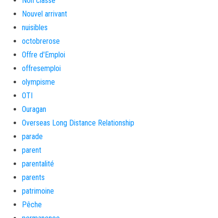
Non classé
Nouvel arrivant
nuisibles
octobrerose
Offre d'Emploi
offresemploi
olympisme
OTI
Ouragan
Overseas Long Distance Relationship
parade
parent
parentalité
parents
patrimoine
Pêche