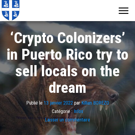
Echos de
Information
locale de
Martinique
Martinique
‘Crypto Colonizers’
in Puerto Rico try to
sell locals on the
dream
Publié le
13 janvier 2022
par
Killian BOREZO
Catégorie :
Infos
Laisser un commentaire