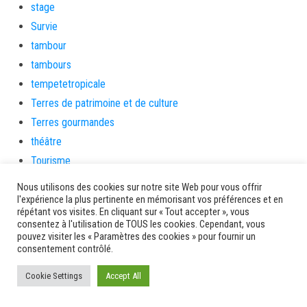
stage
Survie
tambour
tambours
tempetetropicale
Terres de patrimoine et de culture
Terres gourmandes
théâtre
Tourisme
toussaint
Nous utilisons des cookies sur notre site Web pour vous offrir
tradition
l'expérience la plus pertinente en mémorisant vos préférences et en
répétant vos visites. En cliquant sur « Tout accepter », vous
Transition Energétique
consentez à l'utilisation de TOUS les cookies. Cependant, vous
pouvez visiter les « Paramètres des cookies » pour fournir un
Transport et routes
consentement contrôlé.
Travail
Travaux
Cookie Settings
Accept All
Travaux THD