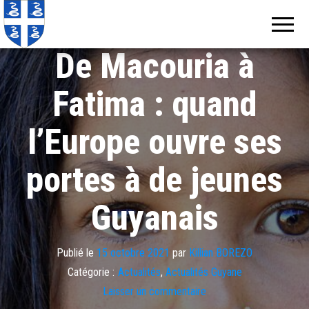
Echos de
Information
locale de
Martinique
Martinique
De Macouria à
Fatima : quand
l’Europe ouvre ses
portes à de jeunes
Guyanais
Publié le
15 octobre 2021
par
Killian BOREZO
Catégorie :
Actualités
,
Actualités Guyane
Laisser un commentaire