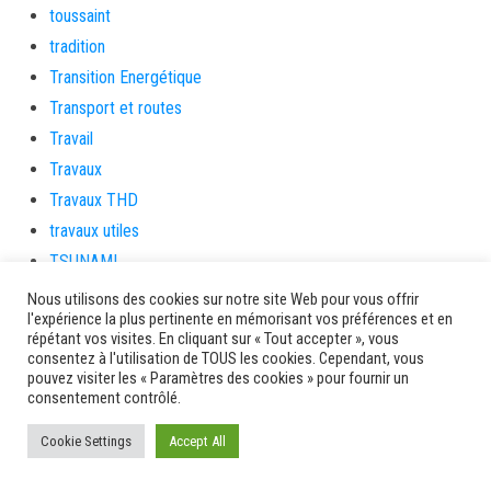
toussaint
tradition
Transition Energétique
Transport et routes
Travail
Travaux
Travaux THD
travaux utiles
TSUNAMI
TZCLD
Nous utilisons des cookies sur notre site Web pour vous offrir
l'expérience la plus pertinente en mémorisant vos préférences et en
uncategorized
répétant vos visites. En cliquant sur « Tout accepter », vous
Venir en Martinique
consentez à l'utilisation de TOUS les cookies. Cependant, vous
pouvez visiter les « Paramètres des cookies » pour fournir un
Video
consentement contrôlé.
vidététladjéko
Cookie Settings
Accept All
Vie Municipale
Viechere