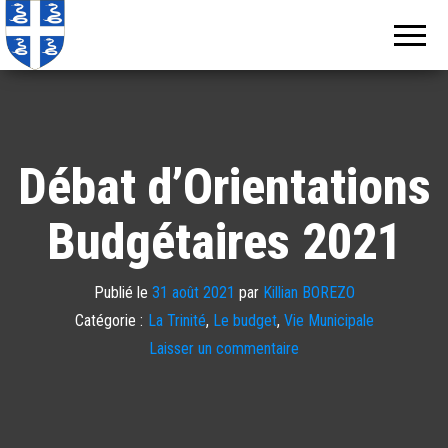
Echos de
Information
locale de
Martinique
Martinique
Débat d’Orientations
Budgétaires 2021
Publié le
31 août 2021
par
Killian BOREZO
Catégorie :
La Trinité
,
Le budget
,
Vie Municipale
Laisser un commentaire