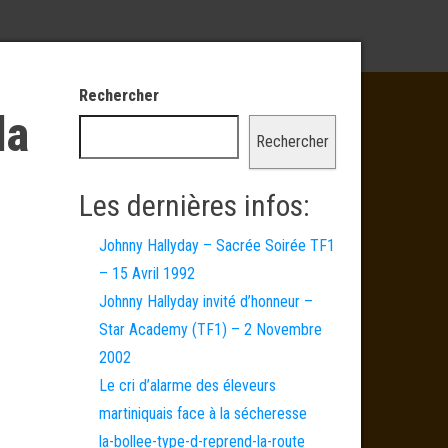
Rechercher
la
Rechercher
Les dernières infos:
Johnny Hallyday – Sacrée Soirée TF1
– 15 Avril 1992
Johnny Hallyday invité d’honneur –
Star Academy (TF1) – 2 Novembre
2002
Le cri d’alarme des éleveurs
martiniquais face à la sécheresse
la-bollee-type-d-reprend-la-route