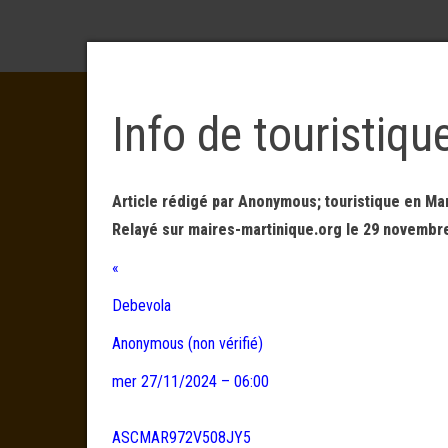
Info de touristiq
Article rédigé par Anonymous; touristique en Mar
Relayé sur maires-martinique.org le 29 novembre
«
Debevola
Anonymous (non vérifié)
mer 27/11/2024 – 06:00
ASCMAR972V508JY5