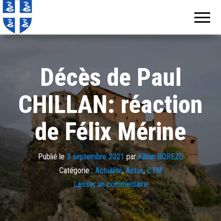
Echos de
Information
locale de
Martinique
Martinique
Décès de Paul
CHILLAN: réaction
de Félix Mérine
Publié le
3 septembre 2021
par
Killian BOREZO
Catégorie :
Actualité
,
Actus
,
CTM
Laisser un commentaire