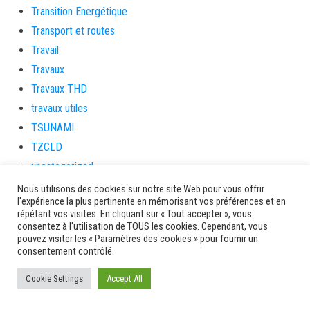
Transition Energétique
Transport et routes
Travail
Travaux
Travaux THD
travaux utiles
TSUNAMI
TZCLD
uncategorized
Venir en Martinique
Nous utilisons des cookies sur notre site Web pour vous offrir
l'expérience la plus pertinente en mémorisant vos préférences et en
Video
répétant vos visites. En cliquant sur « Tout accepter », vous
vidététladjéko
consentez à l'utilisation de TOUS les cookies. Cependant, vous
pouvez visiter les « Paramètres des cookies » pour fournir un
Vie Municipale
consentement contrôlé.
Viechere
Cookie Settings
Accept All
vigilanceROUGE
Village artisanal