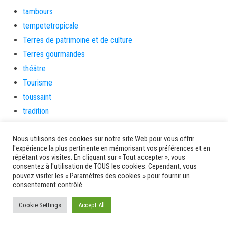
tambours
tempetetropicale
Terres de patrimoine et de culture
Terres gourmandes
théâtre
Tourisme
toussaint
tradition
Transition Energétique
Nous utilisons des cookies sur notre site Web pour vous offrir
Transport et routes
l'expérience la plus pertinente en mémorisant vos préférences et en
Travail
répétant vos visites. En cliquant sur « Tout accepter », vous
consentez à l'utilisation de TOUS les cookies. Cependant, vous
Travaux
pouvez visiter les « Paramètres des cookies » pour fournir un
Travaux THD
consentement contrôlé.
travaux utiles
Cookie Settings
Accept All
TSUNAMI
TZCLD