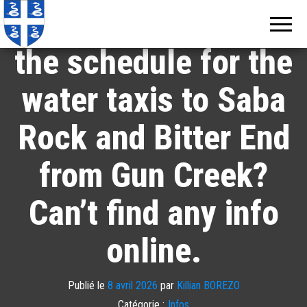
Echos de
Information
Does anyone know
locale de
Martinique
Martinique
the schedule for the
water taxis to Saba
Rock and Bitter End
from Gun Creek?
Can’t find any info
online.
Publié le
8 avril 2026
par
Killian BOREZO
Catégorie :
Infos