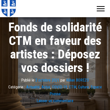
Echos de
Information
locale de
Martinique
Martinique
Fonds de solidarité
CTM en faveur des
artistes : Déposez
vos dossiers !
Publié le
2 octobre 2021
par
Killian BOREZO
Catégorie :
Actualité
,
Actus
,
COVID-19
,
CTM
,
Culture
,
Espace
Presse
Laisser un commentaire