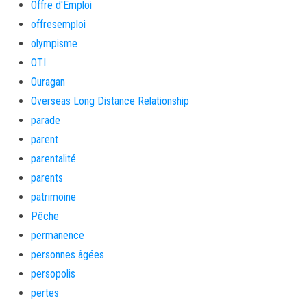
Offre d'Emploi
offresemploi
olympisme
OTI
Ouragan
Overseas Long Distance Relationship
parade
parent
parentalité
parents
patrimoine
Pêche
permanence
personnes âgées
persopolis
pertes