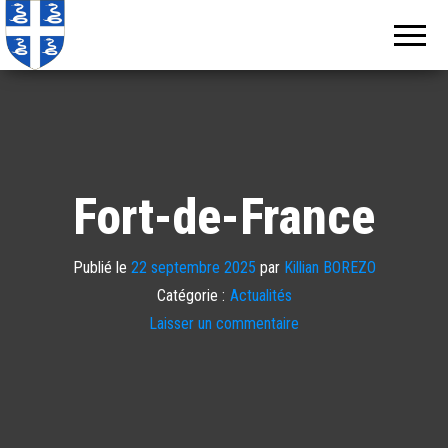
Echos de
Information
locale de
Martinique
Martinique
Fort-de-France
Publié le
22 septembre 2025
par
Killian BOREZO
Catégorie :
Actualités
Laisser un commentaire