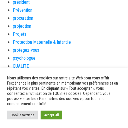
président
Prévention
procuration
projection
Projets
Protection Maternelle & Infantile
protegez-vous
psychologue
QUALITE
qualité des eaux
Nous utilisons des cookies sur notre site Web pour vous offrir
qualité des eaux de baignade
l'expérience la plus pertinente en mémorisant vos préférences et en
répétant vos visites. En cliquant sur « Tout accepter », vous
randonnée
consentez à l'utilisation de TOUS les cookies. Cependant, vous
Randonnées
pouvez visiter les « Paramètres des cookies » pour fournir un
consentement contrôlé.
rats
Recherche et innovation
Cookie Settings
Accept All
Recherches