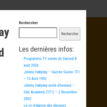
Rechercher
ay
Rechercher
Les dernières infos:
d
Programme TV soirée du Samedi 8
août 2026
Johnny Hallyday – Sacrée Soirée TF1
– 15 Avril 1992
Johnny Hallyday invité d’honneur –
Star Academy (TF1) – 2 Novembre
2002
Le cri d’alarme des éleveurs