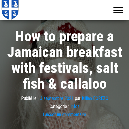
Echos de
Information
locale de
Martinique
Martinique
How to prepare a
Jamaican breakfast
with festivals, salt
fish & callaloo
Publié le
13 septembre 2021
par
Killian BOREZO
Catégorie :
Infos
Laisser un commentaire