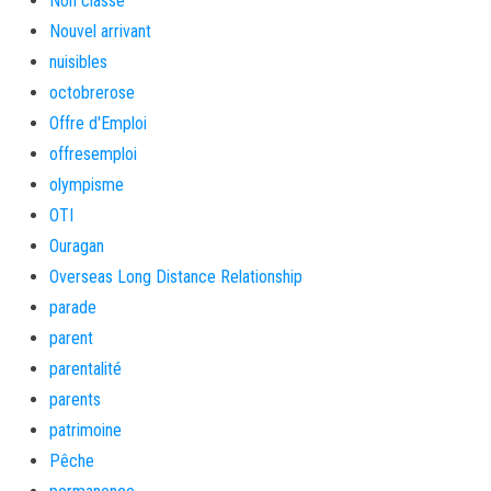
Non classé
Nouvel arrivant
nuisibles
octobrerose
Offre d'Emploi
offresemploi
olympisme
OTI
Ouragan
Overseas Long Distance Relationship
parade
parent
parentalité
parents
patrimoine
Pêche