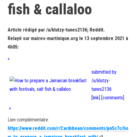
fish & callaloo
Article rédigé par /u/klutzy-tunes2136; Reddit.
Relayé sur maires-martinique.org le 13 septembre 2021 à
4h05:
«
submitted by
/u/klutzy-
tunes2136
[link]
[comments]
»
Lien complémentaire:
https://www.reddit.com/r/Caribbean/comments/pn5c7c/ho
w_to_prepare_a_jamaican_breakfast_with/