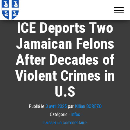
Echos de
Information
locale de
Martinique
Martinique
ICE Deports Two
Jamaican Felons
After Decades of
Violent Crimes in
U.S
Publié le
3 avril 2025
par
Killian BOREZO
Catégorie :
Infos
Laisser un commentaire