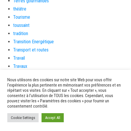
Terres gourmandes
théâtre
Tourisme
toussaint
tradition
Transition Energétique
Transport et routes
Travail
Travaux
Travaux THD
Nous utilisons des cookies sur notre site Web pour vous offrir
travaux utiles
l'expérience la plus pertinente en mémorisant vos préférences et en
répétant vos visites. En cliquant sur « Tout accepter », vous
TSUNAMI
consentez à l'utilisation de TOUS les cookies. Cependant, vous
TZCLD
pouvez visiter les « Paramètres des cookies » pour fournir un
consentement contrôlé.
uncategorized
Venir en Martinique
Cookie Settings
Accept All
Video