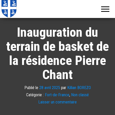
Echos de
Information
locale de
Martinique
Martinique
Inauguration du
terrain de basket de
la résidence Pierre
Chant
Publié le
28 avril 2025
par
Killian BOREZO
Catégorie :
Fort-de-France
,
Non classé
Laisser un commentaire