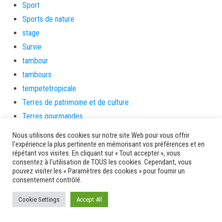
Sport
Sports de nature
stage
Survie
tambour
tambours
tempetetropicale
Terres de patrimoine et de culture
Terres gourmandes
théâtre
Nous utilisons des cookies sur notre site Web pour vous offrir
Tourisme
l'expérience la plus pertinente en mémorisant vos préférences et en
répétant vos visites. En cliquant sur « Tout accepter », vous
toussaint
consentez à l'utilisation de TOUS les cookies. Cependant, vous
pouvez visiter les « Paramètres des cookies » pour fournir un
tradition
consentement contrôlé.
Transition Energétique
Transport et routes
Cookie Settings
Accept All
Travail