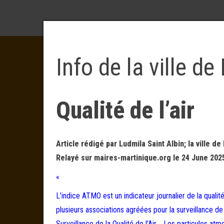
Info de la ville d
Qualité de l’air
Article rédigé par Ludmila Saint Albin; la ville d
Relayé sur maires-martinique.org le 24 June 202
«
L’indice ATMO est un indicateur journalier de la qualit
plusieurs associations agréées pour la surveillance de l
Surveillance de la Qualité de l’Air. Les particules at