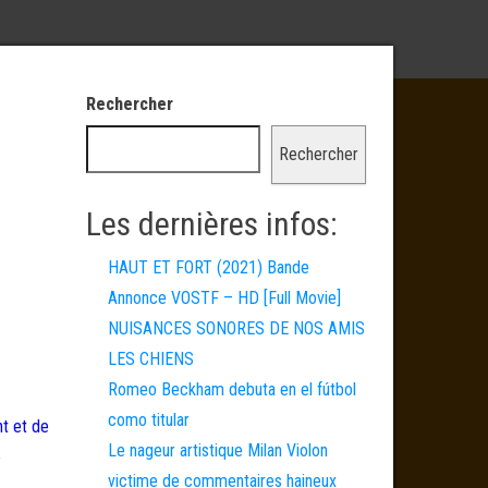
Rechercher
Rechercher
Les dernières infos:
HAUT ET FORT (2021) Bande
Annonce VOSTF – HD [Full Movie]
NUISANCES SONORES DE NOS AMIS
LES CHIENS
Romeo Beckham debuta en el fútbol
como titular
nt et de
Le nageur artistique Milan Violon
e
victime de commentaires haineux