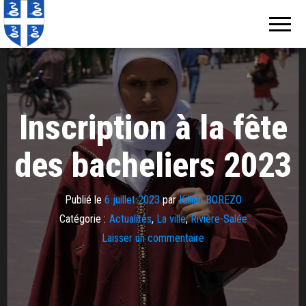
Echos de
Information
locale de
Martinique
Martinique
Inscription à la fête
des bacheliers 2023
Publié le
6 juillet 2023
par
Killian BOREZO
Catégorie :
Actualités
,
La ville
,
Rivière-Salée
Laisser un commentaire