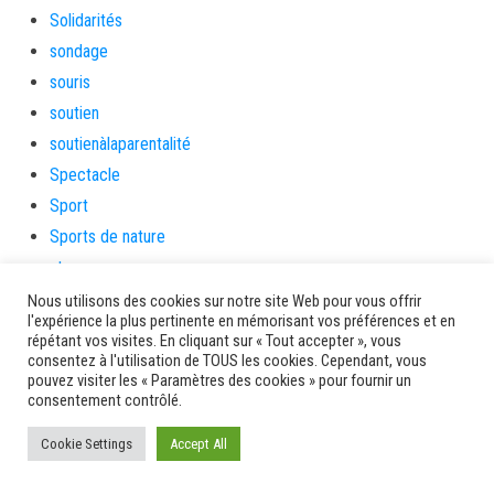
Solidarités
sondage
souris
soutien
soutienàlaparentalité
Spectacle
Sport
Sports de nature
stage
Survie
Nous utilisons des cookies sur notre site Web pour vous offrir
l'expérience la plus pertinente en mémorisant vos préférences et en
tambour
répétant vos visites. En cliquant sur « Tout accepter », vous
tambours
consentez à l'utilisation de TOUS les cookies. Cependant, vous
pouvez visiter les « Paramètres des cookies » pour fournir un
tempetetropicale
consentement contrôlé.
Terres de patrimoine et de culture
Cookie Settings
Accept All
Terres gourmandes
théâtre