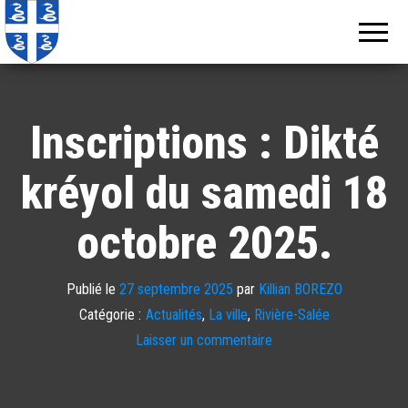
Echos de
Information
locale de
Martinique
Martinique
Inscriptions : Dikté
kréyol du samedi 18
octobre 2025.
Publié le
27 septembre 2025
par
Killian BOREZO
Catégorie :
Actualités
,
La ville
,
Rivière-Salée
Laisser un commentaire