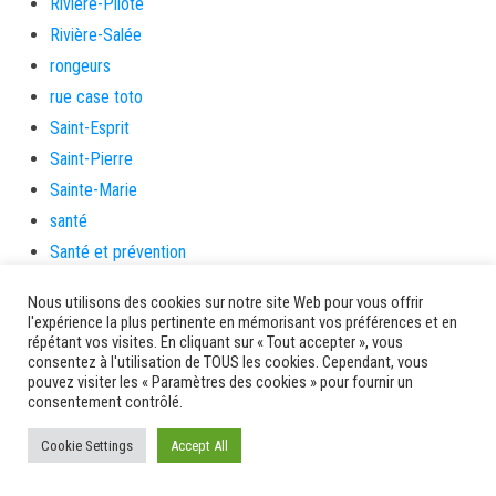
Rivière-Pilote
Rivière-Salée
rongeurs
rue case toto
Saint-Esprit
Saint-Pierre
Sainte-Marie
santé
Santé et prévention
Saveurs artisanes
Nous utilisons des cookies sur notre site Web pour vous offrir
Schœlcher
l'expérience la plus pertinente en mémorisant vos préférences et en
répétant vos visites. En cliquant sur « Tout accepter », vous
Scolarité
consentez à l'utilisation de TOUS les cookies. Cependant, vous
sécurité
pouvez visiter les « Paramètres des cookies » pour fournir un
consentement contrôlé.
Séniors
Service culture, sport et associations
Cookie Settings
Accept All
Service de l'urbanisme