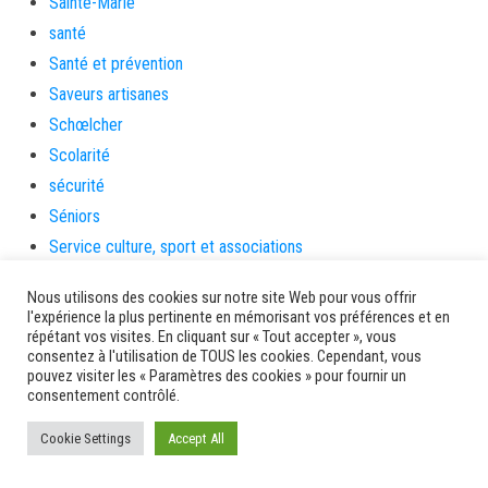
Sainte-Marie
santé
Santé et prévention
Saveurs artisanes
Schœlcher
Scolarité
sécurité
Séniors
Service culture, sport et associations
Service de l'urbanisme
Nous utilisons des cookies sur notre site Web pour vous offrir
Services
l'expérience la plus pertinente en mémorisant vos préférences et en
répétant vos visites. En cliquant sur « Tout accepter », vous
sinistrés
consentez à l'utilisation de TOUS les cookies. Cependant, vous
social
pouvez visiter les « Paramètres des cookies » pour fournir un
consentement contrôlé.
Solidarité
Solidarités
Cookie Settings
Accept All
sondage