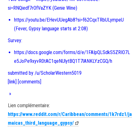
si=RNQiedf7rOfVaZYK (Genie Wine)
https://youtu.be/EHevUUegAb8?si=f62CqxTRbULympeU
(Fever, Gypsy language starts at 2:08)
Survey:
https://docs.google.com/forms/d/e/1FAIpQLSdkS5ZRIO7L
e5JoPe9xyvR0tAC1qeNUlytBQ1T7lANKLYzCGQ/h
submitted by /u/ScholarWestern5019
[link]
[comments]
»
Lien complémentaire:
https://www.reddit.com/r/Caribbean/comments/1k7rdz1/ja
maicas_third_language_gypsy/