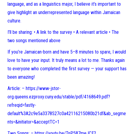
language, and as a linguistics major, I believe it’s important to
give highlight an underrepresented language within Jamaican
culture.
I’ll be sharing: • A link to the survey • A relevant article • The
two songs mentioned above
If you’re Jamaican-born and have 5–8 minutes to spare, I would
love to have your input. It truly means a lot to me. Thanks again
to everyone who completed the first survey — your support has
been amazing!
Article: – https://www-jstor-
org.queens.ezproxy.cuny.edu/stable/pdf/4168649.pdf?
refreqid=fastly-
default%3A2c9e5a3378527c0a42116215080b21df&ab_segme
nts=&initiator=&acceptTC=1
Two Songs: – https://youtu.be/TnP587meJCE?