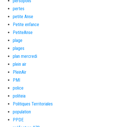
persopolis
pertes
petite Anse
Petite enfance
PetiteAnse
plage
plages
plan mercredi
plein air
PleinAir
PMI
police
politeia
Politiques Territoriales
population
PPDE