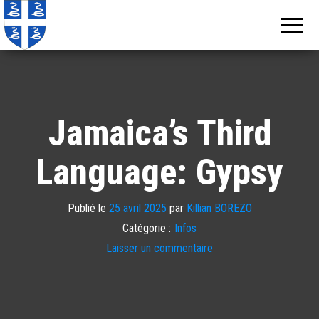
Echos de
Information
locale de
Martinique
Martinique
Jamaica’s Third
Language: Gypsy
Publié le
25 avril 2025
par
Killian BOREZO
Catégorie :
Infos
Laisser un commentaire