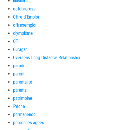
nuisibles
octobrerose
Offre d'Emploi
offresemploi
olympisme
OTI
Ouragan
Overseas Long Distance Relationship
parade
parent
parentalité
parents
patrimoine
Pêche
permanence
personnes âgées