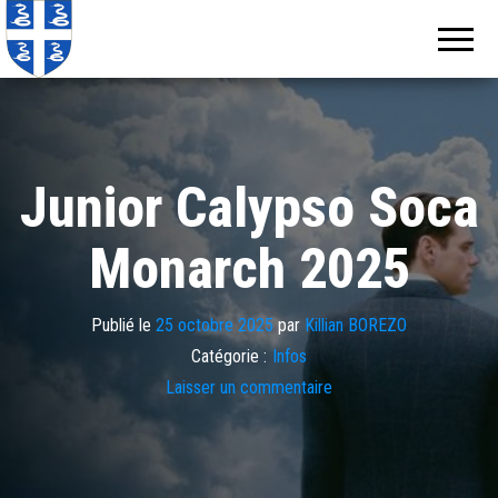
Echos de
Information
locale de
Martinique
Martinique
Junior Calypso Soca
Monarch 2025
Publié le
25 octobre 2025
par
Killian BOREZO
Catégorie :
Infos
Laisser un commentaire