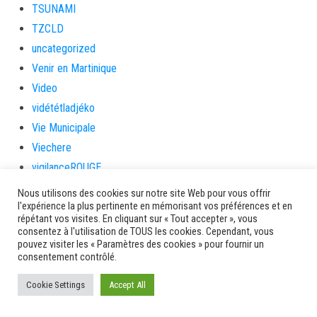
TSUNAMI
TZCLD
uncategorized
Venir en Martinique
Video
vidététladjéko
Vie Municipale
Viechere
vigilanceROUGE
Village artisanal
Nous utilisons des cookies sur notre site Web pour vous offrir
l'expérience la plus pertinente en mémorisant vos préférences et en
Village artisanal et commercial
répétant vos visites. En cliquant sur « Tout accepter », vous
ville de la trinité
consentez à l'utilisation de TOUS les cookies. Cependant, vous
pouvez visiter les « Paramètres des cookies » pour fournir un
villedelesansesdarlet
consentement contrôlé.
voiles
Cookie Settings
voitures en papier
Accept All
vote