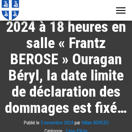
Echos de
Information
Le jeudi 7 novembre
locale de
Martinique
Martinique
2024 à 18 heures en
salle « Frantz
BEROSE » Ouragan
Béryl, la date limite
de déclaration des
dommages est fixé…
Publié le
5 novembre 2024
par
Killian BOREZO
Catégorie :
Case-Pilote