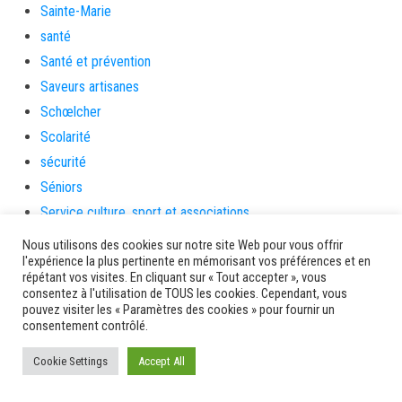
Sainte-Marie
santé
Santé et prévention
Saveurs artisanes
Schœlcher
Scolarité
sécurité
Séniors
Service culture, sport et associations
Service de l'urbanisme
Nous utilisons des cookies sur notre site Web pour vous offrir
l'expérience la plus pertinente en mémorisant vos préférences et en
Services
répétant vos visites. En cliquant sur « Tout accepter », vous
sinistrés
consentez à l'utilisation de TOUS les cookies. Cependant, vous
pouvez visiter les « Paramètres des cookies » pour fournir un
social
consentement contrôlé.
Solidarité
Cookie Settings
Solidarités
Accept All
sondage