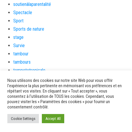
soutienàlaparentalité
Spectacle
Sport
Sports de nature
stage
Survie
tambour
tambours
tempetetropicale
Terres de patrimoine et de culture
Nous utilisons des cookies sur notre site Web pour vous offrir
l'expérience la plus pertinente en mémorisant vos préférences et en
Terres gourmandes
répétant vos visites. En cliquant sur « Tout accepter », vous
théâtre
consentez à l'utilisation de TOUS les cookies. Cependant, vous
pouvez visiter les « Paramètres des cookies » pour fournir un
Tourisme
consentement contrôlé.
toussaint
Cookie Settings
Accept All
tradition
Transition Energétique