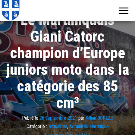
Echos de
Information
locale de
Martinique
Le Martiniquais
Martinique
Giani Catorc
champion d’Europe
juniors moto dans la
catégorie des 85
cm³
Publié le
26 septembre 2021
par
Killian BOREZO
Catégorie :
Actualités
,
Actualités Martinique
Laisser un commentaire