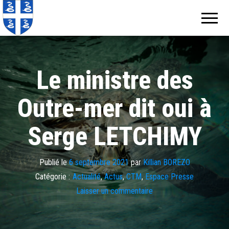
Echos de
Information
locale de
Martinique
Martinique
Le ministre des
Outre-mer dit oui à
Serge LETCHIMY
Publié le
6 septembre 2021
par
Killian BOREZO
Catégorie :
Actualité
,
Actus
,
CTM
,
Espace Presse
Laisser un commentaire