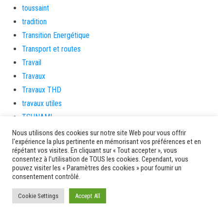
toussaint
tradition
Transition Energétique
Transport et routes
Travail
Travaux
Travaux THD
travaux utiles
TSUNAMI
TZCLD
Nous utilisons des cookies sur notre site Web pour vous offrir
l'expérience la plus pertinente en mémorisant vos préférences et en
uncategorized
répétant vos visites. En cliquant sur « Tout accepter », vous
Venir en Martinique
consentez à l'utilisation de TOUS les cookies. Cependant, vous
pouvez visiter les « Paramètres des cookies » pour fournir un
Video
consentement contrôlé.
vidététladjéko
Cookie Settings
Accept All
Vie Municipale
Viechere