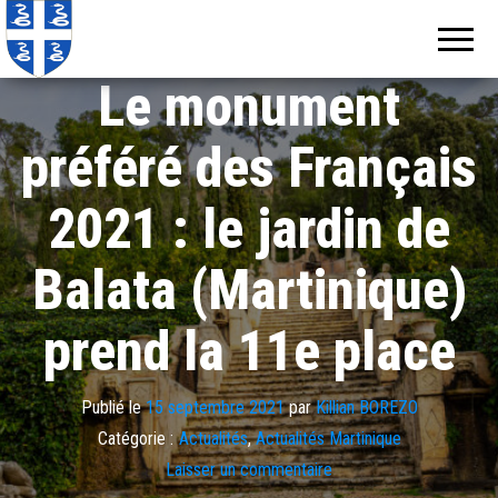
Echos de
Information
locale de
Martinique
Martinique
Le monument
préféré des Français
2021 : le jardin de
Balata (Martinique)
prend la 11e place
Publié le
15 septembre 2021
par
Killian BOREZO
Catégorie :
Actualités
,
Actualités Martinique
Laisser un commentaire