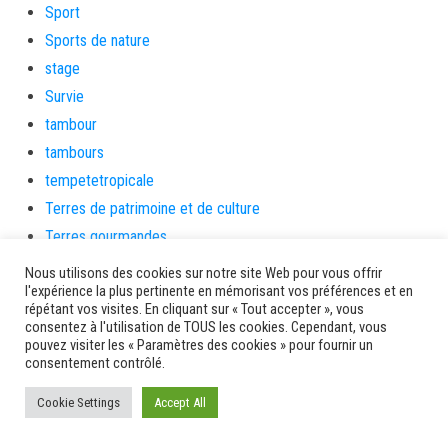
Sport
Sports de nature
stage
Survie
tambour
tambours
tempetetropicale
Terres de patrimoine et de culture
Terres gourmandes
théâtre
Nous utilisons des cookies sur notre site Web pour vous offrir
l'expérience la plus pertinente en mémorisant vos préférences et en
Tourisme
répétant vos visites. En cliquant sur « Tout accepter », vous
toussaint
consentez à l'utilisation de TOUS les cookies. Cependant, vous
pouvez visiter les « Paramètres des cookies » pour fournir un
tradition
consentement contrôlé.
Transition Energétique
Cookie Settings
Transport et routes
Accept All
Travail