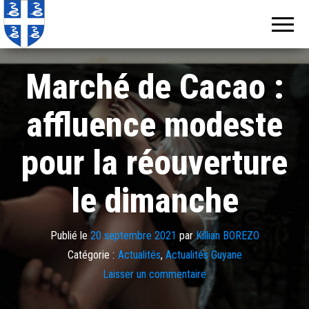
Echos de
Information
locale de
Martinique
Martinique
Marché de Cacao :
affluence modeste
pour la réouverture
le dimanche
Publié le
20 septembre 2021
par
Killian BOREZO
Catégorie :
Actualités
,
Actualités Guyane
Laisser un commentaire