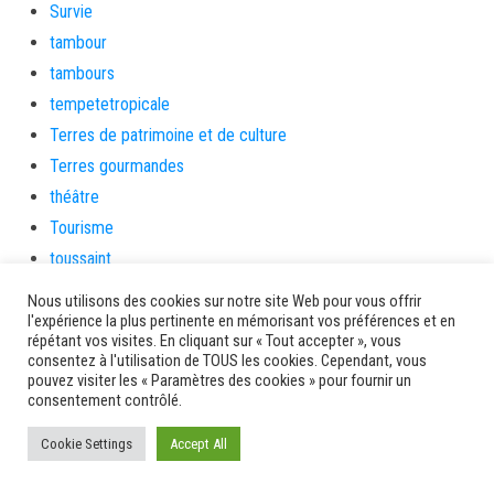
Survie
tambour
tambours
tempetetropicale
Terres de patrimoine et de culture
Terres gourmandes
théâtre
Tourisme
toussaint
tradition
Nous utilisons des cookies sur notre site Web pour vous offrir
Transition Energétique
l'expérience la plus pertinente en mémorisant vos préférences et en
répétant vos visites. En cliquant sur « Tout accepter », vous
Transport et routes
consentez à l'utilisation de TOUS les cookies. Cependant, vous
pouvez visiter les « Paramètres des cookies » pour fournir un
Travail
consentement contrôlé.
Travaux
Travaux THD
Cookie Settings
Accept All
travaux utiles