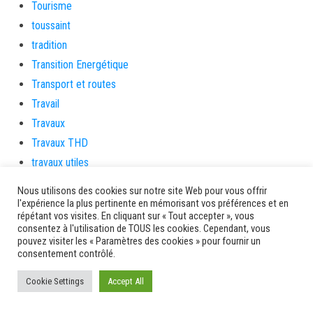
Tourisme
toussaint
tradition
Transition Energétique
Transport et routes
Travail
Travaux
Travaux THD
travaux utiles
TSUNAMI
Nous utilisons des cookies sur notre site Web pour vous offrir
TZCLD
l'expérience la plus pertinente en mémorisant vos préférences et en
répétant vos visites. En cliquant sur « Tout accepter », vous
uncategorized
consentez à l'utilisation de TOUS les cookies. Cependant, vous
Venir en Martinique
pouvez visiter les « Paramètres des cookies » pour fournir un
consentement contrôlé.
Video
vidététladjéko
Cookie Settings
Accept All
Vie Municipale