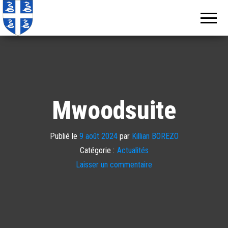
Echos de
Information
locale de
Martinique
Martinique
Mwoodsuite
Publié le
9 août 2024
par
Killian BOREZO
Catégorie :
Actualités
Laisser un commentaire