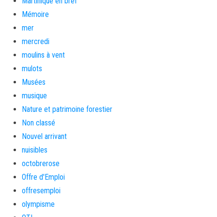
Martinique en bref
Mémoire
mer
mercredi
moulins à vent
mulots
Musées
musique
Nature et patrimoine forestier
Non classé
Nouvel arrivant
nuisibles
octobrerose
Offre d'Emploi
offresemploi
olympisme