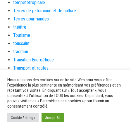
tempetetropicale
Terres de patrimoine et de culture
Terres gourmandes
théâtre
Tourisme
toussaint
tradition
Transition Energétique
Transport et routes
Travail
Nous utilisons des cookies sur notre site Web pour vous offrir
Travaux
l'expérience la plus pertinente en mémorisant vos préférences et en
répétant vos visites. En cliquant sur « Tout accepter », vous
Travaux THD
consentez à l'utilisation de TOUS les cookies. Cependant, vous
travaux utiles
pouvez visiter les « Paramètres des cookies » pour fournir un
consentement contrôlé.
TSUNAMI
TZCLD
Cookie Settings
Accept All
uncategorized