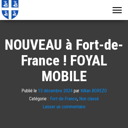
Echos de
Information
locale de
Martinique
Martinique
NOUVEAU à Fort-de-
France ! FOYAL
MOBILE
Publié le
13 décembre 2024
par
Killian BOREZO
Catégorie :
Fort-de-France
,
Non classé
Laisser un commentaire