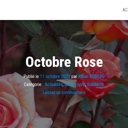
AC
Octobre Rose
Publié le
11 octobre 2021
par
Killian BOREZO
Catégorie :
Actualités
,
Saint-Esprit
,
Solidarité
Laisser un commentaire