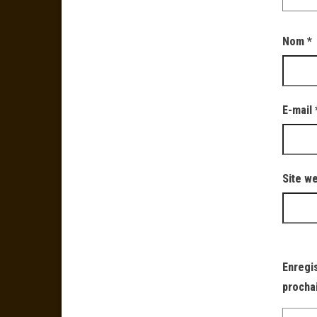
Nom
*
E-mail
Site w
Enregi
procha