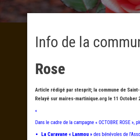
Info de la commun
Rose
Article rédigé par stesprit; la commune de Saint-
Relayé sur maires-martinique.org le 11 October 
«
Dans le cadre de la campagne « OCTOBRE ROSE », plusi
La Caravane « Lanmou »
des bénévoles de l’Ass