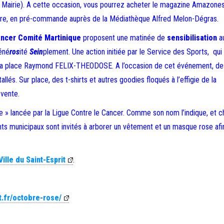
Mairie). A cette occasion, vous pourrez acheter le magazine Amazone
obre, en pré-commande auprès de la Médiathèque Alfred Melon-Dégras.
ancer Comité Martinique
proposent une matinée de
sensibilisation
a
éné
ros
ité
Sein
plement. Une action initiée par le Service des Sports, qui
 la place Raymond FELIX-THEODOSE. A l’occasion de cet événement, de
allés. Sur place, des t-shirts et autres goodies floqués à l’effigie de la
vente.
Rose » lancée par la Ligue Contre le Cancer. Comme son nom l’indique, et 
ents municipaux sont invités à arborer un vêtement et un masque rose afi
Ville du Saint-Esprit
.
it.fr/octobre-rose/