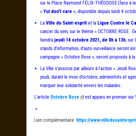
sur la Place Raymond FÉLIX-THÉODOSE (face à la 
«
Yul don’t care
», disponible depuis lundi 4 oct
La
Ville du Saint-esprit
et la
Ligue Contre le C
cancer du sein, sur le thème « OCTOBRE ROSE : G
tiendra
jeudi 14 octobre 2021, de 8h à 13h
, sur
stands d’information, d’auto-surveillance seront inst
campagne « Octobre Rose », seront proposés à la 
La Ville s’associe par ailleurs à l’action « Jeudi 
jeudi, durant le mois d’octobre, administrés et ag
marquer leur solidarité envers les malades.
L’article
Octobre Rose
est apparu en premier sur
»
Lien complémentaire:
https://www.villedusaintespr