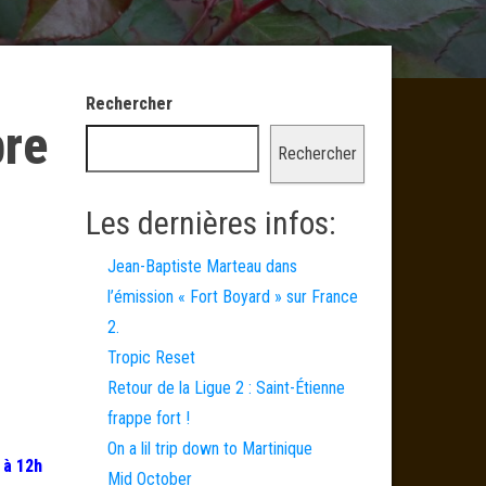
Rechercher
bre
Rechercher
Les dernières infos:
Jean-Baptiste Marteau dans
l’émission « Fort Boyard » sur France
2.
Tropic Reset
Retour de la Ligue 2 : Saint-Étienne
frappe fort !
On a lil trip down to Martinique
 à 12h
Mid October