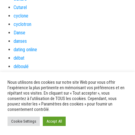
Cuturel
cyclone
cyclotron
Danse
danses
dating online
débat
déboulé
déchets
Nous utilisons des cookies sur notre site Web pour vous offrir
Décisions Conseil Exécutif
l'expérience la plus pertinente en mémorisant vos préférences et en
Démarches
répétant vos visites. En cliquant sur « Tout accepter », vous
consentez à l'utilisation de TOUS les cookies. Cependant, vous
Démocratie participative
pouvez visiter les « Paramètres des cookies » pour fournir un
dératisation
consentement contrôlé.
détente
Cookie Settings
Accept All
Développement Économique
Développement Numérique