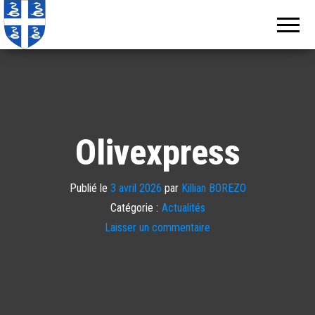
Echos de
Information
locale de
Martinique
Martinique
Olivexpress
Publié le
3 avril 2026
par
Killian BOREZO
Catégorie :
Actualités
Laisser un commentaire