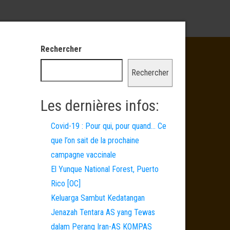
Rechercher
Rechercher
Les dernières infos:
Covid-19 : Pour qui, pour quand… Ce
que l’on sait de la prochaine
campagne vaccinale
El Yunque National Forest, Puerto
Rico [OC]
Keluarga Sambut Kedatangan
Jenazah Tentara AS yang Tewas
dalam Perang Iran-AS KOMPAS