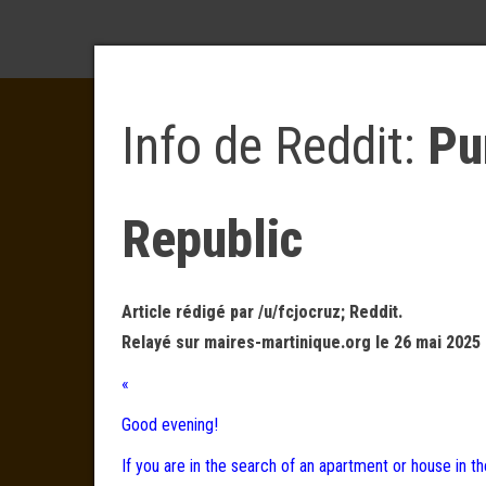
Info de Reddit:
Pu
Republic
Article rédigé par /u/fcjocruz; Reddit.
Relayé sur maires-martinique.org le 26 mai 2025 
«
Good evening!
If you are in the search of an apartment or house in t