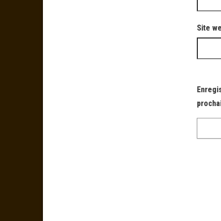
Site w
Enregi
procha