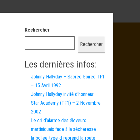
Rechercher
Rechercher
Les dernières infos:
Johnny Hallyday – Sacrée Soirée TF1
– 15 Avril 1992
Johnny Hallyday invité d’honneur –
Star Academy (TF1) – 2 Novembre
2002
Le cri d’alarme des éleveurs
martiniquais face à la sécheresse
la-bollee-type-d-reprend-la-route