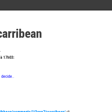
carribean
.
 à 17h03:
o decide…
ribbean/comments/1j3cvg7/rcarribean/