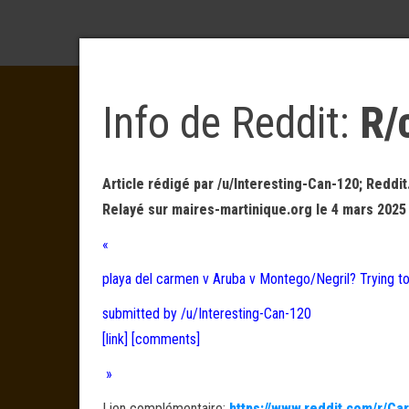
Info de Reddit:
R/
Article rédigé par /u/Interesting-Can-120; Reddit
Relayé sur maires-martinique.org le 4 mars 2025
«
playa del carmen v Aruba v Montego/Negril? Trying t
submitted by /u/Interesting-Can-120
[link]
[comments]
»
Lien complémentaire:
https://www.reddit.com/r/Ca