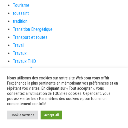
Tourisme
toussaint
tradition
Transition Energétique
Transport et routes
Travail
Travaux
Travaux THD
travaux utiles
TSUNAMI
Nous utilisons des cookies sur notre site Web pour vous offrir
l'expérience la plus pertinente en mémorisant vos préférences et en
TZCLD
répétant vos visites. En cliquant sur « Tout accepter », vous
uncategorized
consentez à l'utilisation de TOUS les cookies. Cependant, vous
pouvez visiter les « Paramètres des cookies » pour fournir un
Venir en Martinique
consentement contrôlé.
Video
Cookie Settings
Accept All
vidététladjéko
Vie Municipale