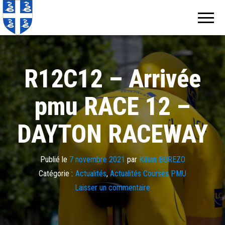
Echos de
Information
locale de
Martinique
Martinique
R12C12 – Arrivée
pmu RACE 12 –
DAYTON RACEWAY
Publié le
7 novembre 2021
par
Killian BOREZO
Catégorie :
Actualités
,
Actualités Courses PMU
Laisser un commentaire