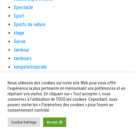
Spectacle
Sport
Sports de nature
stage
Survie
tambour
tambours
tempetetropicale
Terres de patrimoine et de culture
Nous utilisons des cookies sur notre site Web pour vous offrir
Terres gourmandes
l'expérience la plus pertinente en mémorisant vos préférences et en
théâtre
répétant vos visites. En cliquant sur « Tout accepter », vous
consentez à l'utilisation de TOUS les cookies. Cependant, vous
Tourisme
pouvez visiter les « Paramètres des cookies » pour fournir un
toussaint
consentement contrôlé.
tradition
Cookie Settings
Accept All
Transition Energétique
Transport et routes