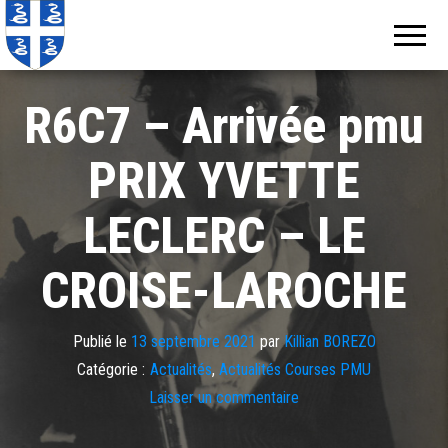
Echos de
Information
locale de
Martinique
Martinique
R6C7 – Arrivée pmu
PRIX YVETTE
LECLERC – LE
CROISE-LAROCHE
Publié le
13 septembre 2021
par
Killian BOREZO
Catégorie :
Actualités
,
Actualités Courses PMU
Laisser un commentaire