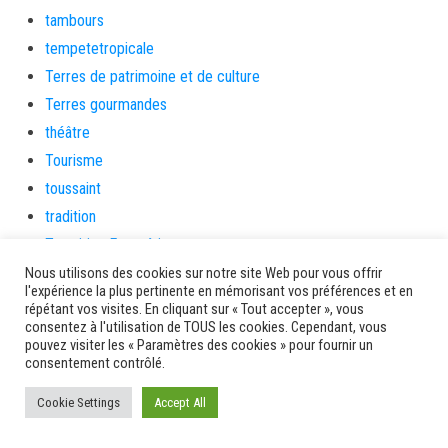
tambours
tempetetropicale
Terres de patrimoine et de culture
Terres gourmandes
théâtre
Tourisme
toussaint
tradition
Transition Energétique
Transport et routes
Nous utilisons des cookies sur notre site Web pour vous offrir
l'expérience la plus pertinente en mémorisant vos préférences et en
Travail
répétant vos visites. En cliquant sur « Tout accepter », vous
consentez à l'utilisation de TOUS les cookies. Cependant, vous
Travaux
pouvez visiter les « Paramètres des cookies » pour fournir un
Travaux THD
consentement contrôlé.
travaux utiles
Cookie Settings
Accept All
TSUNAMI
TZCLD