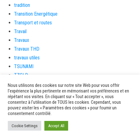
tradition
Transition Energétique
Transport et routes
Travail
Travaux
Travaux THD
travaux utiles
TSUNAMI
TZCLD
uncategorized
Nous utilisons des cookies sur notre site Web pour vous offrir
l'expérience la plus pertinente en mémorisant vos préférences et en
Venir en Martinique
répétant vos visites. En cliquant sur « Tout accepter », vous
Video
consentez à l'utilisation de TOUS les cookies. Cependant, vous
pouvez visiter les « Paramètres des cookies » pour fournir un
vidététladjéko
consentement contrôlé.
Vie Municipale
Cookie Settings
Accept All
Viechere
vigilanceROUGE