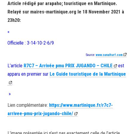
Article rédigé par arapaho; touristique en Martinique.
Relayé sur maires-martinique.org le 18 November 2021 à
23h20:
«
Officielle : 3-14-10-2-6/9
Source:
www.canalturf.com
L’article
R7C7 – Arrivée pmu PRIX JUGANDO – CHILE
est
apparu en premier sur
Le Guide touristique de la Martinique
.
»
Lien complémentaire:
https://www.martinique.fr/r7c7-
arrivee-pmu-prix-jugando-chile/
L’image présentée ici n’est pas exactement celle de l’article