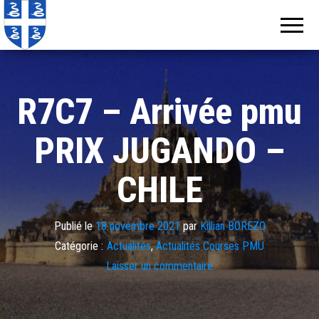
Echos de
Information
locale de
Martinique
Martinique
R7C7 – Arrivée pmu
PRIX JUGANDO –
CHILE
Publié le
18 novembre 2021
par
Killian BOREZO
Catégorie :
Actualités
,
Actualités Courses PMU
Laisser un commentaire