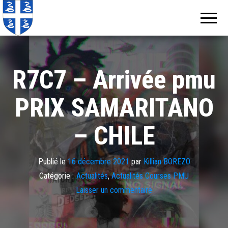
Echos de
Information
locale de
Martinique
Martinique
R7C7 – Arrivée pmu
PRIX SAMARITANO
– CHILE
Publié le
16 décembre 2021
par
Killian BOREZO
Catégorie :
Actualités
,
Actualités Courses PMU
Laisser un commentaire