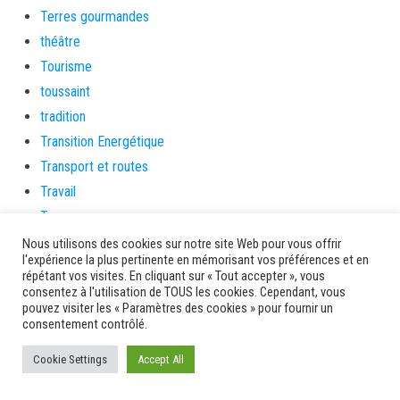
Terres gourmandes
théâtre
Tourisme
toussaint
tradition
Transition Energétique
Transport et routes
Travail
Travaux
Travaux THD
Nous utilisons des cookies sur notre site Web pour vous offrir
l'expérience la plus pertinente en mémorisant vos préférences et en
travaux utiles
répétant vos visites. En cliquant sur « Tout accepter », vous
TSUNAMI
consentez à l'utilisation de TOUS les cookies. Cependant, vous
pouvez visiter les « Paramètres des cookies » pour fournir un
TZCLD
consentement contrôlé.
uncategorized
Cookie Settings
Accept All
Venir en Martinique
Video